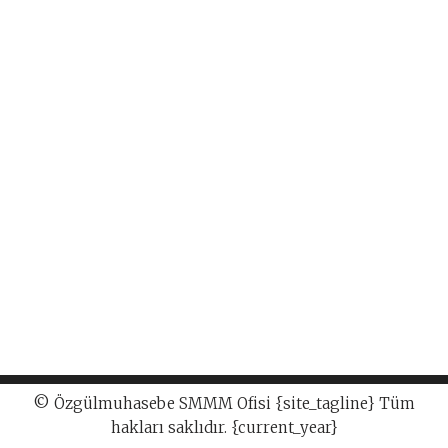
© Özgülmuhasebe SMMM Ofisi {site_tagline} Tüm
hakları saklıdır. {current_year}