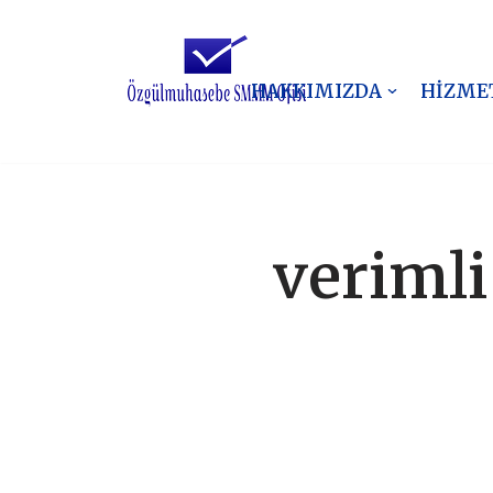
İçeriğe
geç
HAKKIMIZDA
HİZME
verimli