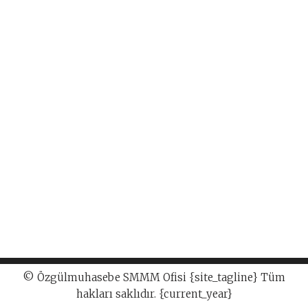
© Özgülmuhasebe SMMM Ofisi {site_tagline} Tüm
hakları saklıdır. {current_year}