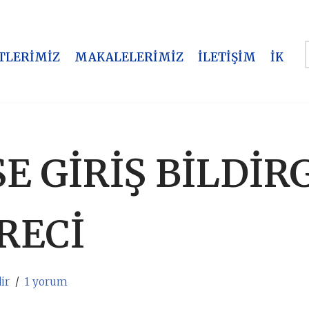
TLERİMİZ
MAKALELERİMİZ
İLETİŞİM
İK
ŞE GİRİŞ BİLDİR
RECİ
ir
1 yorum