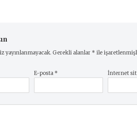
zın
niz yayınlanmayacak.
Gerekli alanlar
*
ile işaretlenmişl
E-posta
*
İnternet sit