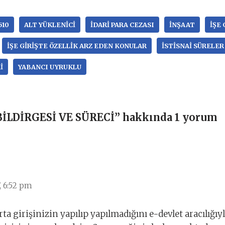
510
ALT YÜKLENICI
IDARI PARA CEZASI
INŞAAT
IŞE 
IŞE GIRIŞTE ÖZELLIK ARZ EDEN KONULAR
ISTISNAI SÜRELER
I
YABANCI UYRUKLU
 BİLDİRGESİ VE SÜRECİ” hakkında 1 yorum
, 6:52 pm
ta girişinizin yapılıp yapılmadığını e-devlet aracılığı