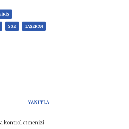
GIRIŞ
SGK
TAŞERON
YANITLA
yla kontrol etmenizi