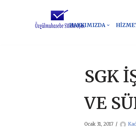
İçeriğe
geç
HAKKIMIZDA
HİZME
SGK İ
VE SÜ
Ocak 31, 2017
Kad