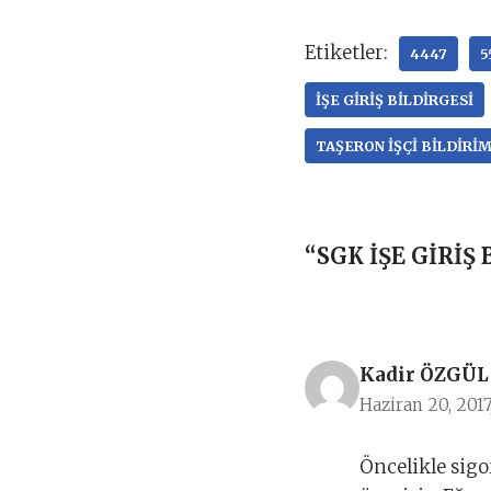
Etiketler:
4447
5
IŞE GIRIŞ BILDIRGESI
TAŞERON IŞÇI BILDIRIM
“SGK İŞE GİRİŞ
Kadir ÖZGÜL
Haziran 20, 2017
Öncelikle sigor