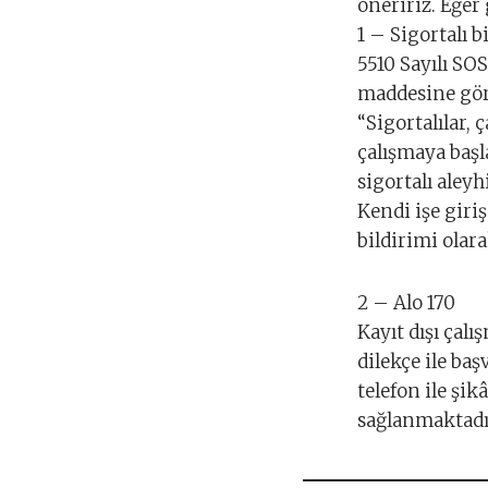
öneririz. Eğer
1 – Sigortalı b
5510 Sayılı 
maddesine gör
“Sigortalılar, 
çalışmaya başl
sigortalı aleyh
Kendi işe giri
bildirimi olara
2 – Alo 170
Kayıt dışı ça
dilekçe ile ba
telefon ile şi
sağlanmaktadı