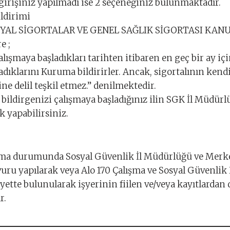
 girişiniz yapılmadı ise 2 seçeneğiniz bulunmaktadır.
ildirimi
SOSYAL SİGORTALAR VE GENEL SAĞLIK SİGORTASI KAN
e ;
çalışmaya başladıkları tarihten itibaren en geç bir ay içi
adıklarını Kuruma bildirirler. Ancak, sigortalının kend
ine delil teşkil etmez.” denilmektedir.
ş bildirgenizi çalışmaya başladığınız ilin SGK İl Müdürl
k yapabilirsiniz.
lışma durumunda Sosyal Güvenlik İl Müdürlüğü ve Mer
şvuru yapılarak veya Alo 170 Çalışma ve Sosyal Güvenlik
kâyette bulunularak işyerinin fiilen ve/veya kayıtlardan
r.