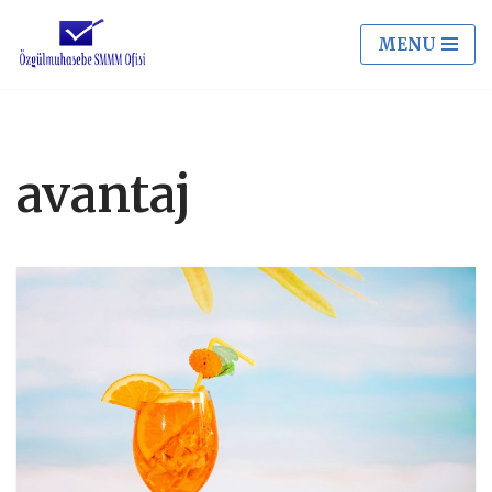
MENU
İçeriğe
geç
avantaj