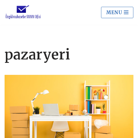
MENU
İçeriğe
geç
pazaryeri