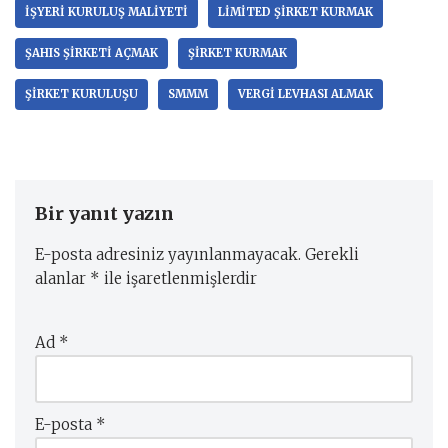
IŞYERI KURULUŞ MALIYETI
LIMITED ŞIRKET KURMAK
ŞAHIS ŞIRKETI AÇMAK
ŞIRKET KURMAK
ŞIRKET KURULUŞU
SMMM
VERGI LEVHASI ALMAK
Bir yanıt yazın
E-posta adresiniz yayınlanmayacak.
Gerekli
alanlar
*
ile işaretlenmişlerdir
Ad
*
E-posta
*