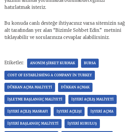
yazının altında yorumlarda bulunabileceğinizi
hatırlatmak isteriz.
Bu konuda canlı desteğe ihtiyacınız varsa sitemizin sağ
alt tarafından yer alan “Bizimle Sohbet Edin.” metnini
tıklayabilir ve sorularınıza cevaplar alabilirsiniz.
Etiketler:
ANONIM ŞIRKET KURMAK
BURSA
COST OF ESTABLISHING A COMPANY IN TURKEY
DÜKKAN AÇMA MALIYETI
DÜKKAN AÇMAK
IŞLETME BAŞLANGIÇ MALIYETI
IŞYERI AÇILIŞ MALIYETI
IŞYERI AÇILIŞ MASRAFI
IŞYERI AÇILIŞI
IŞYERI AÇMA
IŞYERI BAŞLANGIÇ MALIYETI
IŞYERI KURULUŞ